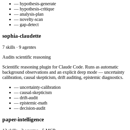
— hypothesis-generate
— hypothesis-critique
— analysis-plan
— novelty-scan
— gap-detect
sophia-claudette
7 skills · 9 agentes
Audits scientific reasoning
Scientific reasoning plugin for Claude Code. Runs as automatic
background observations and an explicit deep mode — uncertainty
calibration, causal skepticism, drift auditing, epistemic diagnostics.
— uncertainty-calibration
— causal-skepticism
— drift-audit
— epistemic-math
— decision-audit
paper-intelligence