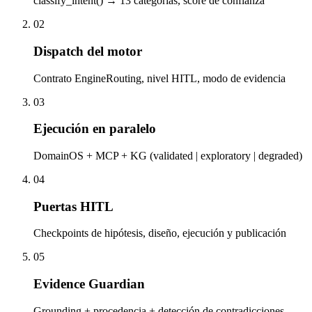
classify_intent() → 13 categorías, score de confianza
02
Dispatch del motor
Contrato EngineRouting, nivel HITL, modo de evidencia
03
Ejecución en paralelo
DomainOS + MCP + KG (validated | exploratory | degraded)
04
Puertas HITL
Checkpoints de hipótesis, diseño, ejecución y publicación
05
Evidence Guardian
Grounding + procedencia + detección de contradicciones