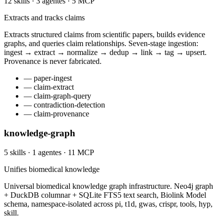
12 skills · 3 agentes · 5 MCP
Extracts and tracks claims
Extracts structured claims from scientific papers, builds evidence
graphs, and queries claim relationships. Seven-stage ingestion:
ingest → extract → normalize → dedup → link → tag → upsert.
Provenance is never fabricated.
— paper-ingest
— claim-extract
— claim-graph-query
— contradiction-detection
— claim-provenance
knowledge-graph
5 skills · 1 agentes · 11 MCP
Unifies biomedical knowledge
Universal biomedical knowledge graph infrastructure. Neo4j graph
+ DuckDB columnar + SQLite FTS5 text search, Biolink Model
schema, namespace-isolated across pi, t1d, gwas, crispr, tools, hyp,
skill.