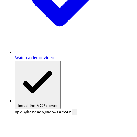
Watch a demo video
Install the MCP server
npx @hordago/mcp-server