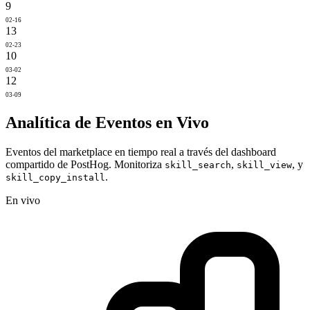
9
02-16
13
02-23
10
03-02
12
03-09
Analítica de Eventos en Vivo
Eventos del marketplace en tiempo real a través del dashboard
compartido de PostHog. Monitoriza
,
, y
skill_search
skill_view
.
skill_copy_install
En vivo