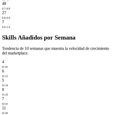
48
0.7–0.8
27
0.8–0.9
7
0.9–1.0
Skills Añadidos por Semana
Tendencia de 10 semanas que muestra la velocidad de crecimiento
del marketplace.
4
01-05
6
01-12
5
01-19
8
01-26
7
02-02
11
02-09