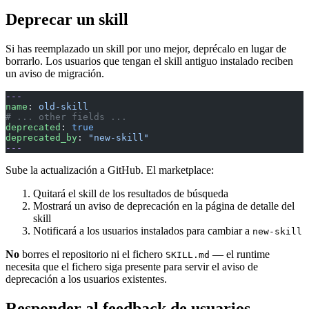
Deprecar un skill
Si has reemplazado un skill por uno mejor, deprécalo en lugar de
borrarlo. Los usuarios que tengan el skill antiguo instalado reciben
un aviso de migración.
---
name
: 
old-skill
# ... other fields ...
deprecated
: 
true
deprecated_by
: 
"new-skill"
---
Sube la actualización a GitHub. El marketplace:
Quitará el skill de los resultados de búsqueda
Mostrará un aviso de deprecación en la página de detalle del
skill
Notificará a los usuarios instalados para cambiar a
new-skill
No
borres el repositorio ni el fichero
— el runtime
SKILL.md
necesita que el fichero siga presente para servir el aviso de
deprecación a los usuarios existentes.
Responder al feedback de usuarios