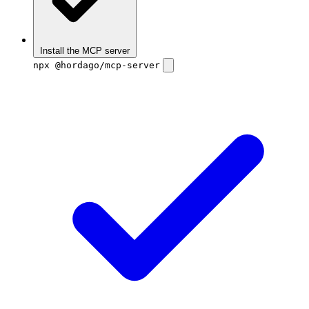
Install the MCP server
npx @hordago/mcp-server