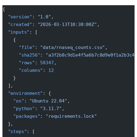
{
  "version"
: 
"1.0"
,
  "created"
: 
"2026-03-13T10:30:00Z"
,
  "inputs"
: [
    {
      "file"
: 
"data/rnaseq_counts.csv"
,
      "sha256"
: 
"a3f2b8c9d1e4f5a6b7c8d9e0f1a2b3c4
      "rows"
: 
58347
,
      "columns"
: 
12
    }
  ],
  "environment"
: {
    "os"
: 
"Ubuntu 22.04"
,
    "python"
: 
"3.11.7"
,
    "packages"
: 
"requirements.lock"
  },
  "steps"
: [