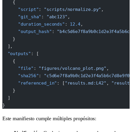
    {
      "script"
: 
"scripts/normalize.py"
,
      "git_sha"
: 
"abc123"
,
      "duration_seconds"
: 
12.4
,
      "output_hash"
: 
"b4c5d6e7f8a9b0c1d2e3f4a5b6c
    }
  ],
  "outputs"
: [
    {
      "file"
: 
"figures/volcano_plot.png"
,
      "sha256"
: 
"c5d6e7f8a9b0c1d2e3f4a5b6c7d8e9f0
      "referenced_in"
: [
"results.md:L42"
, 
"result
    }
  ]
}
Este manifiesto cumple múltiples propósitos: