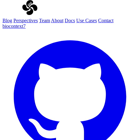
Blog
Perspectives
Team
About
Docs
Use Cases
Contact
biocontext7