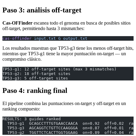
Paso 3: análisis off-target
Cas-OFFinder
escanea todo el genoma en busca de posibles sitios
off-target, permitiendo hasta 3 mismatches:
cas-offinder
 input.txt
 G
 output.txt
Los resultados muestran que TP53-g3 tiene los menos off-target hits,
mientras que TP53-g1 tiene la mayor puntuación on-target — un
compromiso clásico.
TP53-g1: 12 off-target sites (max 3 mismatches)
TP53-g2: 18 off-target sites
TP53-g3: 5 off-target sites
Paso 4: ranking final
El pipeline combina las puntuaciones on-target y off-target en un
ranking compuesto:
RESULTS: 3 guides ranked
  TP53-g1  GCAGCCTTTGTGAACCAACA  on=0.92  off=0.02  ran
  TP53-g3  AGCAGGTCTGTTCCAAGGGA  on=0.87  off=0.01  ran
  TP53-g2  TGGTTCTCACTTGGTGGAAG  on=0.89  off=0.04  ran