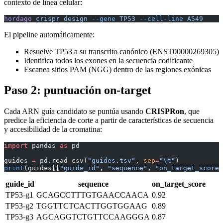
contexto de línea celular:
hordago
 crispr
 design
 --gene
 TP53
 --cell-line
 A549
El pipeline automáticamente:
Resuelve TP53 a su transcrito canónico (ENST00000269305)
Identifica todos los exones en la secuencia codificante
Escanea sitios PAM (NGG) dentro de las regiones exónicas
Paso 2: puntuación on-target
Cada ARN guía candidato se puntúa usando
CRISPRon
, que
predice la eficiencia de corte a partir de características de secuencia
y accesibilidad de la cromatina:
import
 pandas 
as
 pd
guides 
=
 pd.read_csv(
"guides.tsv"
, 
sep
=
"
\t
"
)
print
(guides[[
"guide_id"
, 
"sequence"
, 
"on_target_score"
guide_id
sequence
on_target_score
TP53-g1
GCAGCCTTTGTGAACCAACA
0.92
TP53-g2
TGGTTCTCACTTGGTGGAAG
0.89
TP53-g3
AGCAGGTCTGTTCCAAGGGA
0.87