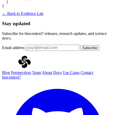
  ]

}
← Back to Evidence Lab
Stay updated
Subscribe for biocontext7 releases, research updates, and science
news.
Email address
Subscribe
Blog
Perspectives
Team
About
Docs
Use Cases
Contact
biocontext7