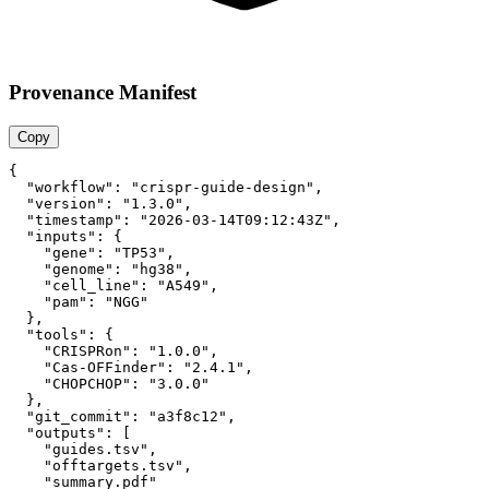
Provenance Manifest
Copy
{

  "workflow": "crispr-guide-design",

  "version": "1.3.0",

  "timestamp": "2026-03-14T09:12:43Z",

  "inputs": {

    "gene": "TP53",

    "genome": "hg38",

    "cell_line": "A549",

    "pam": "NGG"

  },

  "tools": {

    "CRISPRon": "1.0.0",

    "Cas-OFFinder": "2.4.1",

    "CHOPCHOP": "3.0.0"

  },

  "git_commit": "a3f8c12",

  "outputs": [

    "guides.tsv",

    "offtargets.tsv",

    "summary.pdf"
